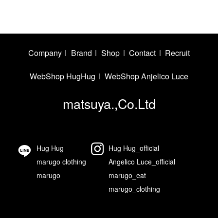
Company
Brand
Shop
Contact
Recruit
WebShop HugHug
WebShop Anjelico Luce
matsuya.,Co.Ltd
Hug Hug
Hug Hug_official
marugo clothing
Angelico Luce_official
marugo
marugo_eat
marugo_clothing