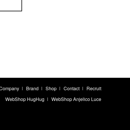
Company
Brand
Shop
Contact
Recruit
WebShop HugHug
WebShop Anjelico Luce