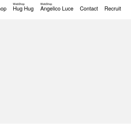
WebShop
WebShop
hop
Hug Hug
Angelico Luce
Contact
Recruit