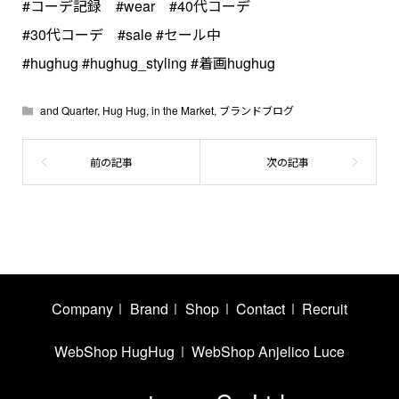
#コーデ記録 #wear #40代コーデ
#30代コーデ #sale #セール中
#hughug #hughug_styling #着画hughug
and Quarter
,
Hug Hug
,
in the Market
,
ブランドブログ
Company
Brand
Shop
Contact
Recruit
WebShop HugHug
WebShop Anjelico Luce