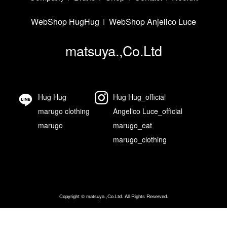
WebShop HugHug
WebShop Anjelico Luce
matsuya.,Co.Ltd
Hug Hug
Hug Hug_official
marugo clothing
Angelico Luce_official
marugo
marugo_eat
marugo_clothing
Copyright ©
matsuya.,Co.Ltd. All Rights Reserved.