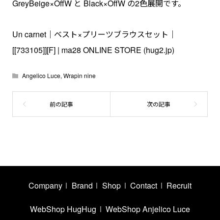
GreyBeige×OffW と Black×OffW の2色展開です。
Un carnet｜ベスト×プリーツブラウスセット｜
[[733105]][F] | ma28 ONLINE STORE (hug2.jp)
Angelico Luce
,
Wrapin nine
Company
Brand
Shop
Contact
Recruit
WebShop HugHug
WebShop Anjelico Luce