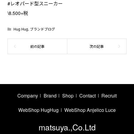
#レオパード型スニーカー
\8.500+税
Hug Hug
,
ブランドブログ
Company
Brand
Shop
Contact
Recruit
WebShop HugHug
WebShop Anjelico Luce
matsuya.,Co.Ltd