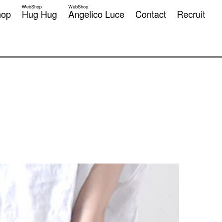
WebShop
WebShop
hop
Hug Hug
Angelico Luce
Contact
Recruit