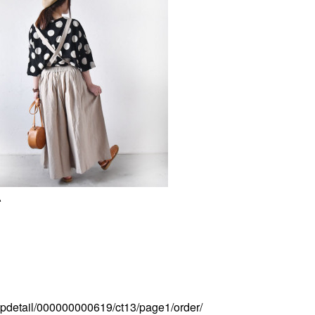
♪
hopdetail/000000000619/ct13/page1/order/