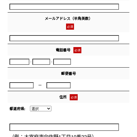
メールアドレス（半角英数）
必須
電話番号
必須
-
-
郵便番号
ー
住所
必須
都道府県:
（例：太宰府市向佐野1丁目10番22号）