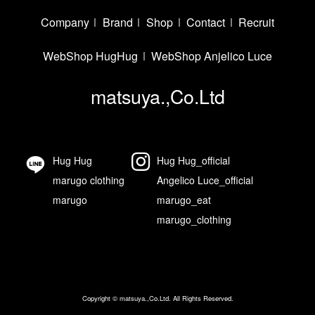
Company
Brand
Shop
Contact
Recruit
WebShop HugHug
WebShop Anjelico Luce
matsuya.,Co.Ltd
Hug Hug
Hug Hug_official
marugo clothing
Angelico Luce_official
marugo
marugo_eat
marugo_clothing
Copyright ©
matsuya.,Co.Ltd. All Rights Reserved.