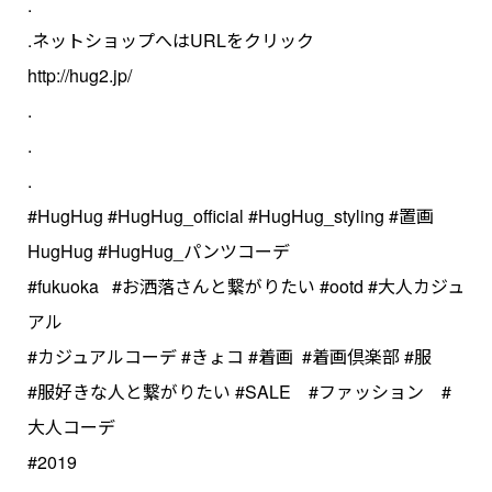
.
.ネットショップへはURLをクリック
http://hug2.jp/
.
.
.
#HugHug #HugHug_official #HugHug_styling #置画
HugHug #HugHug_パンツコーデ
#fukuoka #お洒落さんと繋がりたい #ootd #大人カジュ
アル
#カジュアルコーデ #きょコ #着画 #着画倶楽部 #服
#服好きな人と繋がりたい #SALE #ファッション #
大人コーデ
#2019