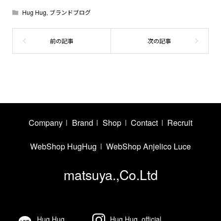
Hug Hug
,
ブランドブログ
Company
Brand
Shop
Contact
Recruit
WebShop HugHug
WebShop Anjelico Luce
matsuya.,Co.Ltd
Hug Hug
Hug Hug_official