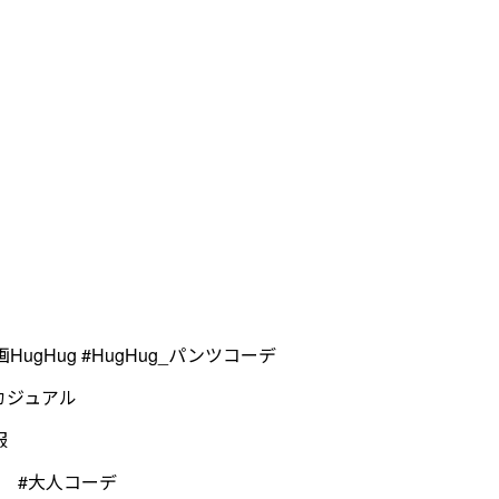
ng #置画HugHug #HugHug_パンツコーデ
人カジュアル
服
ン #大人コーデ