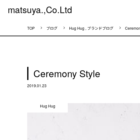
matsuya.,Co.Ltd
ブログ
Hug Hug
,
ブランドブログ
Ceremon
Ceremony Style
2019.01.23
Hug Hug