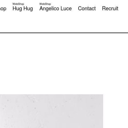
WebShop
WebShop
hop
Hug Hug
Angelico Luce
Contact
Recruit