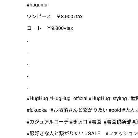
#hagumu
ワンピース ￥8.900+tax
コート ￥9.800+tax
.
.
.
.
.
#HugHug #HugHug_official #HugHug_styli
#fukuoka #お洒落さんと繋がりたい #ootd #大
#カジュアルコーデ #きょコ #着画 #着画倶楽部 #
#服好きな人と繋がりたい #SALE #ファッショ